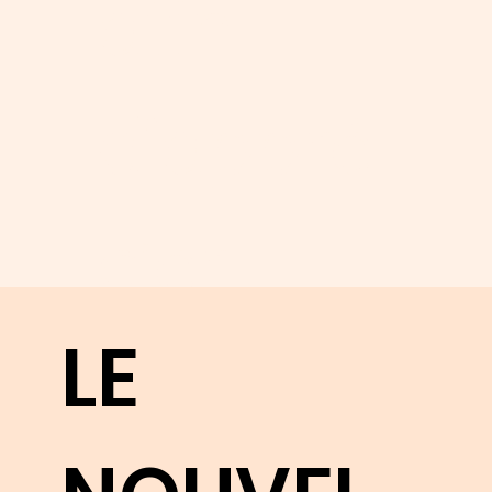
afin
d’appré
cier
LE
pleinem