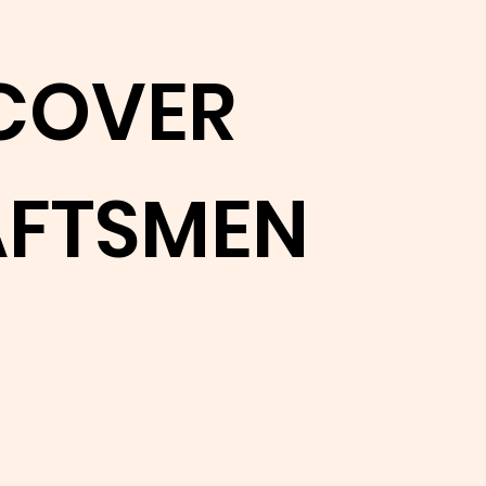
COVER
FTSMEN
rn more