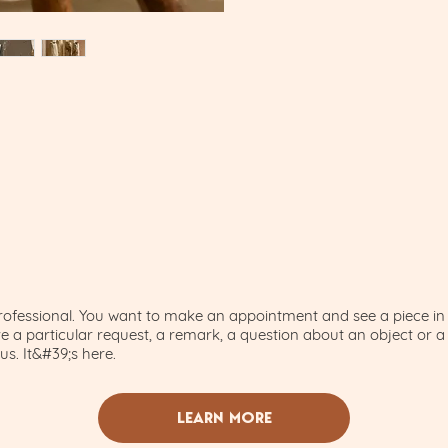
céramique et décide de lancer sa m
intramuros vous est également pr
Passionnée par le travail de la tex
sera alors livrée le lendemain ent
qu’elle crée des objets qui vont ren
spéciale ou urgente, choisissez le 
l’instinct, sans carnet de commande
appelle les « accidents heureux ».
RETOURS & REMBOURSEMENTS
Vous disposez d’un délai de 14 jour
rétracter, contactez-nous. Si jam
rien, prenez une photo et contactez
votre charge.
professional. You want to make an appointment and see a piece in
e a particular request, a remark, a question about an object or a 
us. It&#39;s here.
LEARN MORE