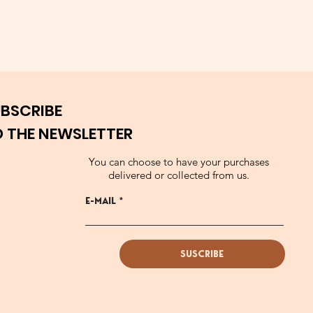
t the
onality,
BSCRIBE
 THE NEWSLETTER
ory and
You can choose to have your purchases
delivered or collected from us.
E-MAIL
roach
SUSCRIBE
ach of