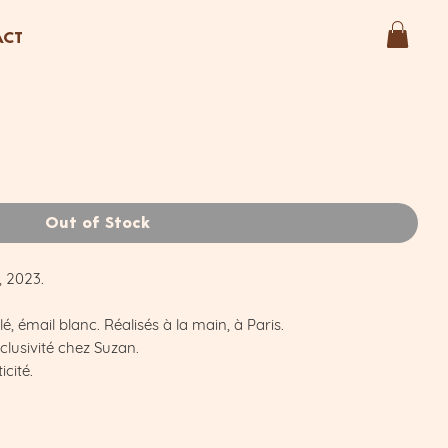
ACT
Out of Stock
, 2023.
é, émail blanc. Réalisés à la main, à Paris.
clusivité chez Suzan.
icité.