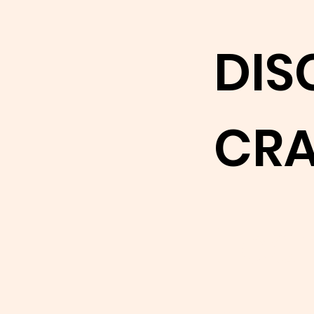
DIS
CRA
Lea