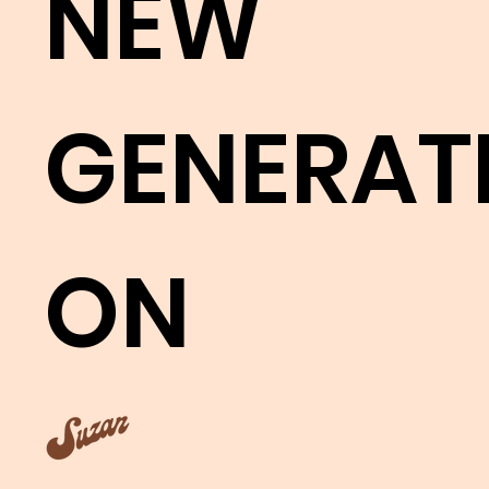
NEW
GENERAT
ON