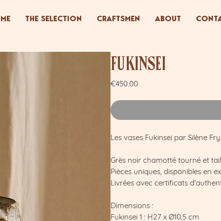
ME
THE SELECTION
CRAFTSMEN
ABOUT
CONT
Fukinsei
Price
€450.00
Les vases Fukinsei par Silène Fry
Grès noir chamotté tourné et taill
Pièces uniques, disponibles en ex
Livrées avec certificats d'authent
Dimensions :
Fukinsei 1 : H27 x Ø10,5 cm